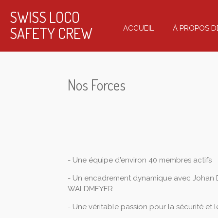
Passer
SWISS LOCO
au
SAFETY CREW
ACCUEIL
À PROPOS D
contenu
principal
Nos Forces
- Une équipe d'environ 40 membres actifs
- Un encadrement dynamique avec Johan 
WALDMEYER
- Une véritable passion pour la sécurité et 